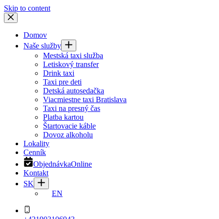
Skip to content
Domov
Naše služby
Mestská taxi služba
Letiskový transfer
Drink taxi
Taxi pre deti
Detská autosedačka
Viacmiestne taxi Bratislava
Taxi na presný čas
Platba kartou
Štartovacie káble
Dovoz alkoholu
Lokality
Cenník
Objednávka
Online
Kontakt
SK
EN