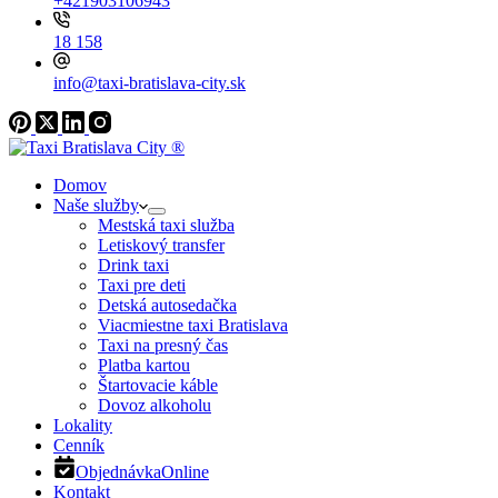
+421903106943
18 158
info@taxi-bratislava-city.sk
Domov
Naše služby
Mestská taxi služba
Letiskový transfer
Drink taxi
Taxi pre deti
Detská autosedačka
Viacmiestne taxi Bratislava
Taxi na presný čas
Platba kartou
Štartovacie káble
Dovoz alkoholu
Lokality
Cenník
Objednávka
Online
Kontakt