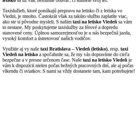
letisko
sa už viac nemusíte obávať, či stihnete svoj let.
Taxislužieb, ktoré ponúkajú prepravu na letisko či z letiska vo
Viedni, je mnoho. Častokrát však za takúto službu zaplatíte viac,
ako ste si pôvodne mysleli. S našim
taxi na letisko Viedeň
sa vám
to nestane. My poskytujeme taxislužby za férové a dopredu
stanovené ceny. Úplnou samozrejmosťou je u nás bezpečná jazda,
vysoký komfort a ústretovosť našich vodičov.
Využitie aj vy naše
taxi Bratislava – Viedeň (letisko)
, resp.
taxi
Viedeň na letisko
a spoľahnite sa, že my vás dopravíme do cieľa
bezpečne a v presne určenom čase. Naše
taxi na letisko Viedeň
je
vám k dispozícii nielen počas bežných pracovných dní, ale aj počas
víkendu či sviatkov. S nami sa vždy dostanete tam, kam potrebujete!