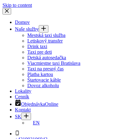
Skip to content
Domov
Naše služby
Mestská taxi služba
Letiskový transfer
Drink taxi
Taxi pre deti
Detská autosedačka
Viacmiestne taxi Bratislava
Taxi na presný čas
Platba kartou
Štartovacie káble
Dovoz alkoholu
Lokality
Cenník
Objednávka
Online
Kontakt
SK
EN