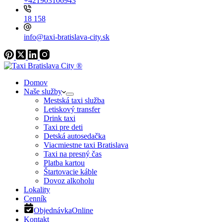
+421903106943
18 158
info@taxi-bratislava-city.sk
Domov
Naše služby
Mestská taxi služba
Letiskový transfer
Drink taxi
Taxi pre deti
Detská autosedačka
Viacmiestne taxi Bratislava
Taxi na presný čas
Platba kartou
Štartovacie káble
Dovoz alkoholu
Lokality
Cenník
Objednávka
Online
Kontakt