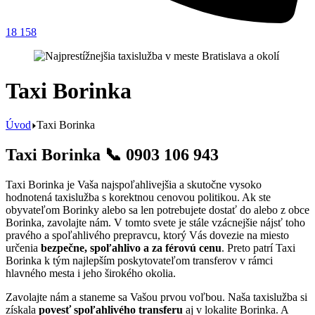
18 158
⁠Taxi Borinka
Úvod
⁠Taxi Borinka
Taxi Borinka 📞 0903 106 943
Taxi Borinka je Vaša najspoľahlivejšia a skutočne vysoko
hodnotená taxislužba s korektnou cenovou politikou. Ak ste
obyvateľom Borinky alebo sa len potrebujete dostať do alebo z obce
Borinka, zavolajte nám. V tomto svete je stále vzácnejšie nájsť toho
pravého a spoľahlivého prepravcu, ktorý Vás dovezie na miesto
určenia
bezpečne, spoľahlivo a za férovú cenu
. Preto patrí Taxi
Borinka k tým najlepším poskytovateľom transferov v rámci
hlavného mesta i jeho širokého okolia.
Zavolajte nám a staneme sa Vašou prvou voľbou. Naša
taxislužba
si
získala
povesť spoľahlivého transferu
aj v lokalite Borinka. A