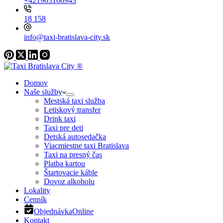
+421903106943
18 158
info@taxi-bratislava-city.sk
Domov
Naše služby
Mestská taxi služba
Letiskový transfer
Drink taxi
Taxi pre deti
Detská autosedačka
Viacmiestne taxi Bratislava
Taxi na presný čas
Platba kartou
Štartovacie káble
Dovoz alkoholu
Lokality
Cenník
Objednávka
Online
Kontakt