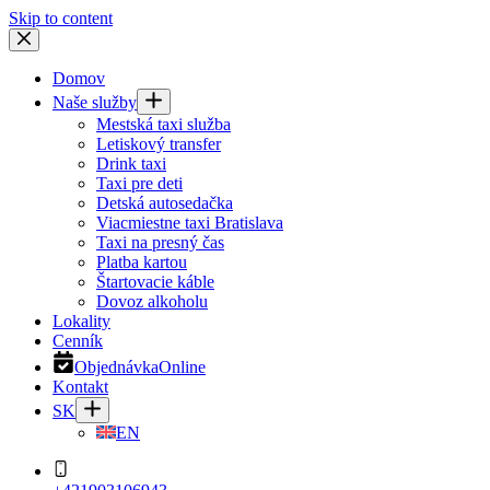
Skip to content
Domov
Naše služby
Mestská taxi služba
Letiskový transfer
Drink taxi
Taxi pre deti
Detská autosedačka
Viacmiestne taxi Bratislava
Taxi na presný čas
Platba kartou
Štartovacie káble
Dovoz alkoholu
Lokality
Cenník
Objednávka
Online
Kontakt
SK
EN