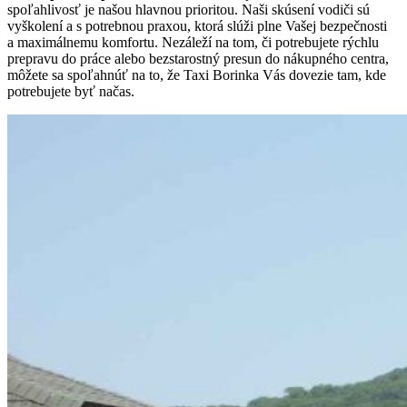
spoľahlivosť je našou hlavnou prioritou. Naši skúsení vodiči sú
vyškolení a s potrebnou praxou, ktorá slúži plne Vašej bezpečnosti
a maximálnemu komfortu. Nezáleží na tom, či potrebujete rýchlu
prepravu do práce alebo bezstarostný presun do nákupného centra,
môžete sa spoľahnúť na to, že Taxi Borinka Vás dovezie tam, kde
potrebujete byť načas.