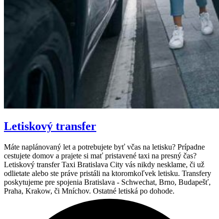
Letiskový transfer
Máte naplánovaný let a potrebujete byť včas na letisku? Prípadne
cestujete domov a prajete si mať pristavené taxi na presný čas?
Letiskový transfer Taxi Bratislava City vás nikdy nesklame, či už
odlietate alebo ste práve pristáli na ktoromkoľvek letisku. Transfery
poskytujeme pre spojenia Bratislava - Schwechat, Brno, Budapešť,
Praha, Krakow, či Mníchov. Ostatné letiská po dohode.